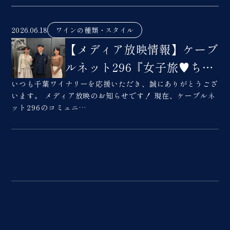
2026.06.18
ワインの種類・スタイル
【メディア放映情報】ケーブ
ルネット296『女子旅♥ちば
銘酒探訪Ⅱ』にて千葉ワイナ
いつも千葉ワイナリーを応援いただき、誠にありがとうござ
います。 メディア放映のお知らせです！ 現在、ケーブルネ
リーが紹介されています。
ット296のコミュニ…