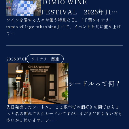
TOMIO WINE
FESTIVAL 2026年11月
ワインを愛する人々が集う特別な日。「千葉ワイナリー
28日(土)開催！飲食・キッ
tomio village takashina」にて、イベントを共に盛り上げ
チンカー 出店者募集！
て…
2026.07.01
ワイナリー関連
シードルって何？
先日発売したシードル。 ここ数年でお酒好きの間ではちょ
っと名の知れてきたシードルですが、まだまだ知らない方も
多いかと思います。シー…